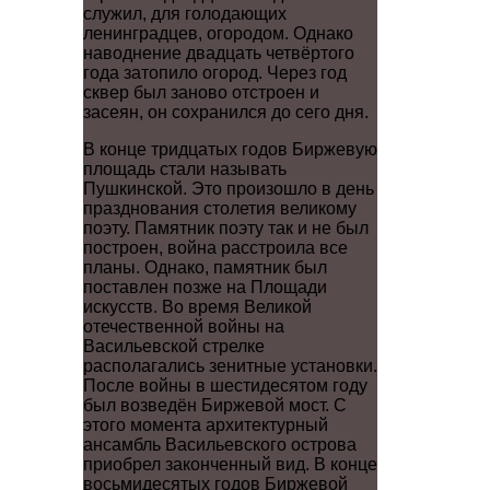
служил, для голодающих
ленинградцев, огородом. Однако
наводнение двадцать четвёртого
года затопило огород. Через год
сквер был заново отстроен и
засеян, он сохранился до сего дня.
В конце тридцатых годов Биржевую
площадь стали называть
Пушкинской. Это произошло в день
празднования столетия великому
поэту. Памятник поэту так и не был
построен, война расстроила все
планы. Однако, памятник был
поставлен позже на Площади
искусств. Во время Великой
отечественной войны на
Васильевской стрелке
располагались зенитные установки.
После войны в шестидесятом году
был возведён Биржевой мост. С
этого момента архитектурный
ансамбль Васильевского острова
приобрел законченный вид. В конце
восьмидесятых годов Биржевой