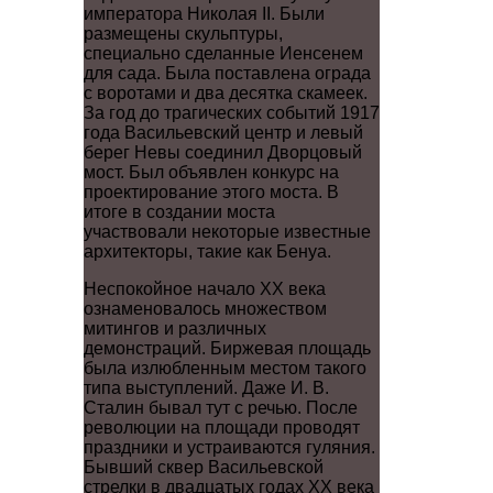
императора Николая II. Были
размещены скульптуры,
специально сделанные Иенсенем
для сада. Была поставлена ограда
с воротами и два десятка скамеек.
За год до трагических событий 1917
года Васильевский центр и левый
берег Невы соединил Дворцовый
мост. Был объявлен конкурс на
проектирование этого моста. В
итоге в создании моста
участвовали некоторые известные
архитекторы, такие как Бенуа.
Неспокойное начало XX века
ознаменовалось множеством
митингов и различных
демонстраций. Биржевая площадь
была излюбленным местом такого
типа выступлений. Даже И. В.
Сталин бывал тут с речью. После
революции на площади проводят
праздники и устраиваются гуляния.
Бывший сквер Васильевской
стрелки в двадцатых годах XX века