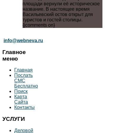
площади вернули её историческое
название. В настоящее время
Васильевский остов открыт для
туристов и гостей столицы.
{jcomments on}
info@webneva.ru
Главное
меню
Главная
Послать
СМС
Бесплатно
Поиск
Карта
Сайта
Контакты
УСЛУГИ
Деловой