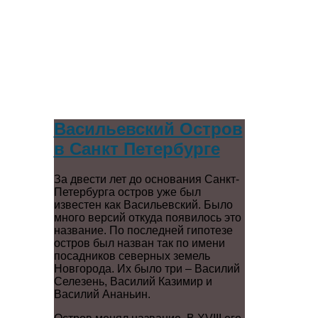
Васильевский Остров
в Санкт Петербурге
За двести лет до основания Санкт-
Петербурга остров уже был
известен как Васильевский. Было
много версий откуда появилось это
название. По последней гипотезе
остров был назван так по имени
посадников северных земель
Новгорода. Их было три – Василий
Селезень, Василий Казимир и
Василий Ананьин.