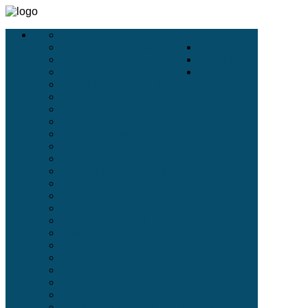
Деловой Туризм
Услуги
Деловые Выставки
Экскурсии
Конференции
Отели
VIP-Услуги в Аэропортах
О
Бронирование Авиа
АВИА
Incentive
Бронирование Отелей
Белые Ночи
Петербурге
Дворцы
Соборы
Пригороды Петербурга
Театры
Отели 5 Звёзд
Отели 4 Звёзды
Отели 3 Звёзды
Улицы
Острова
Площади
Реки Каналы
Парки и Сады
Мосты
Стихи современных поэтов