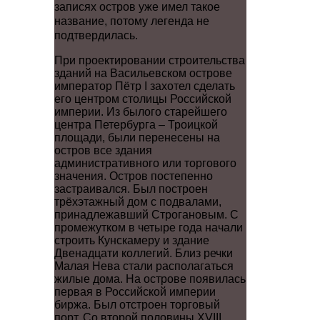
записях остров уже имел такое
название, потому легенда не
подтвердилась.
При проектировании строительства
зданий на Васильевском острове
император Пётр I захотел сделать
его центром столицы Российской
империи. Из былого старейшего
центра Петербурга – Троицкой
площади, были перенесены на
остров все здания
административного или торгового
значения. Остров постепенно
застраивался. Был построен
трёхэтажный дом с подвалами,
принадлежавший Строгановым. С
промежутком в четыре года начали
строить Кунскамеру и здание
Двенадцати коллегий. Близ речки
Малая Нева стали располагаться
жилые дома. На острове появилась
первая в Российской империи
биржа. Был отстроен торговый
порт. Со второй половины XVIII