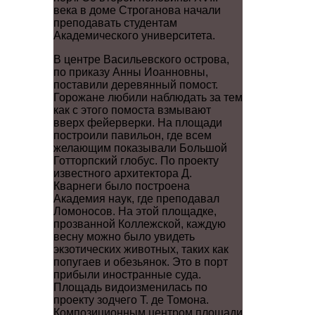
века в доме Строганова начали
преподавать студентам
Академического университета.
В центре Васильевского острова,
по приказу Анны Иоанновны,
поставили деревянный помост.
Горожане любили наблюдать за тем
как с этого помоста взмывают
вверх фейерверки. На площади
построили павильон, где всем
желающим показывали Большой
Готторпский глобус. По проекту
известного архитектора Д.
Кварнеги было построена
Академия наук, где преподавал
Ломоносов. На этой площадке,
прозванной Коллежской, каждую
весну можно было увидеть
экзотических животных, таких как
попугаев и обезьянок. Это в порт
прибыли иностранные суда.
Площадь видоизменилась по
проекту зодчего Т. де Томона.
Композиционным центром площади