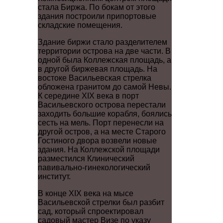
стала Биржа. По бокам от этого
здания построили припортовые
складские помещения.
Здание биржи стало разделителем
территории острова на две части. В
одной была Коллежская площадь, а
в другой биржевая площадь. На
востоке Васильевская стрелка
обложена гранитом до самой Невы.
К середине XIX века в порт
Васильевского острова перестали
заходить большие корабля, боялись
сесть на мель. Порт перенесли на
другой остров, а на месте Старого
Гостиного двора возвели новые
здания. На Коллежской площади
разместился Клинический
павивально-гинекологический
институт.
В конце XIX века на мысе
Васильевской стрелки был разбит
сад, который спроектировал
садовый мастер Визе по указу