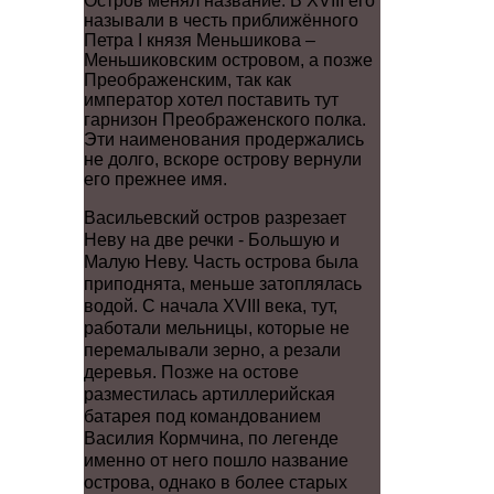
Остров менял название. В XVIII его
называли в честь приближённого
Петра I князя Меньшикова –
Меньшиковским островом, а позже
Преображенским, так как
император хотел поставить тут
гарнизон Преображенского полка.
Эти наименования продержались
не долго, вскоре острову вернули
его прежнее имя.
Васильевский остров разрезает
Неву на две речки - Большую и
Малую Неву. Часть острова была
приподнята, меньше затоплялась
водой. С начала XVIII века, тут,
работали мельницы, которые не
перемалывали зерно, а резали
деревья. Позже на остове
разместилась артиллерийская
батарея под командованием
Василия Кормчина, по легенде
именно от него пошло название
острова, однако в более старых