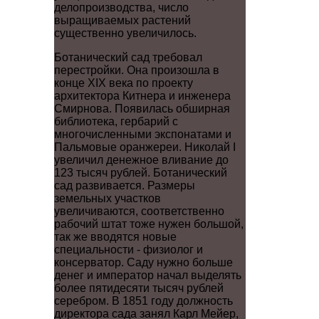
делопроизводства, число
выращиваемых растений
существенно увеличилось.
Ботанический сад требовал
перестройки. Она произошла в
конце XIX века по проекту
архитектора Китнера и инженера
Смирнова. Появилась обширная
библиотека, гербарий с
многочисленными экспонатами и
Пальмовые оранжереи. Николай I
увеличил денежное вливание до
123 тысяч рублей. Ботанический
сад развивается. Размеры
земельных участков
увеличиваются, соответственно
рабочий штат тоже нужен большой,
так же вводятся новые
специальности - физиолог и
консерватор. Саду нужно больше
денег и император начал выделять
более пятидесяти тысяч рублей
серебром. В 1851 году должность
директора сада занял Карл Мейер,