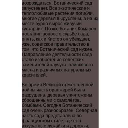
возрождаться, Ботанический сад
запустевает. Все экзотические и
теплолюбивые растения погибли,
многие деревья вырублены, а на их
месте бурно вырос живучий
кустарник. Позже ботаник Комаров
поставил вопрос о судьбе сада,
опять, как и Кистер он убеждает,
уже, советское правительство в
том, что Ботанический сад нужен.
Направление деятельности сада
стало изобретение советских
заменителей каучука, оливкового
масла и различных натуральных
красителей.
Во время Великой отечественной
войны часть оранжерей была
разрушена, деревья уничтожены,
сброшенными с самолётов,
бомбами. Сегодня Ботанический
сад очень разнообразен. Северная
часть сада представлена во
французском стиле, где есть
аккуратные лужайки и дорожки,