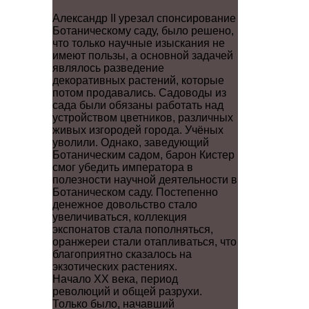
Александр II урезал спонсирование
Ботаническому саду, было решено,
что только научные изыскания не
имеют пользы, а основной задачей
являлось разведение
декоративных растений, которые
потом продавались. Садоводы из
сада были обязаны работать над
устройством цветников, различных
живых изгородей города. Учёных
уволили. Однако, заведующий
Ботаническим садом, барон Кистер
смог убедить императора в
полезности научной деятельности в
Ботаническом саду. Постепенно
денежное довольство стало
увеличиваться, коллекция
экспонатов стала пополняться,
оранжереи стали отапливаться, что
благоприятно сказалось на
экзотических растениях.
Начало XX века, период
революций и общей разрухи.
Только было, начавший