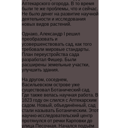
Аптекарского огорода. В то время
были те же проблемы, что и сейчас.
Не было денег на развитие научной
деятельности и исследования
новых видов растений.
Однако, Александр I решил
преобразовать и
усовершенствовать сад, как того
требовали мировые стандарты.
План переустройства сада
разработал Фишер. Были
расширены земельные участки,
улучшить здания.
На другом, соседнем,
Васильевском острове уже
существовал Ботанический сад.
Где также велась научная работа. В
1823 году он слился с Аптекарским
садом. Новый, объединённый, сад
стали называть Ботаническим. Этот
научно-исследовательский центр
протянулся от речки Карповки до
улица Песочная. Начался подъём