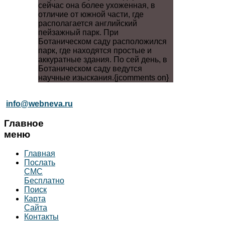
сейчас она более ухоженная, в
отличие от южной части, где
располагается английский
пейзажный парк. При
Ботаническом саду расположился
парк, где находятся простые и
аккуратные здания. По сей день, в
Ботаническом саду ведутся
научные изыскания.{jcomments on}
info@webneva.ru
Главное
меню
Главная
Послать
СМС
Бесплатно
Поиск
Карта
Сайта
Контакты