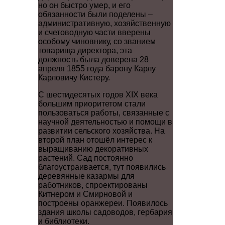
но он быстро умер, и его
обязанности были поделены –
административную, хозяйственную
и счетоводную части вверены
особому чиновнику, со званием
товарища директора, эта
должность была доверена 28
апреля 1855 года барону Карлу
Карловичу Кистеру.
С шестидесятых годов XIX века
большим приоритетом стали
пользоваться работы, связанные с
научной деятельностью и помощи в
развитии сельского хозяйства. На
второй план отошёл интерес к
выращиванию декоративных
растений. Сад постоянно
благоустраивается, тут появились
деревянные казармы для
работников, спроектированы
Китнером и Смирновой и
построены оранжереи. Появилось
здания школы садоводов, гербария
и библиотеки.