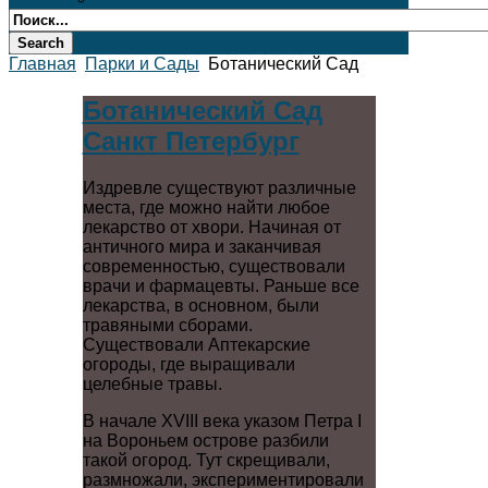
Главная
Парки и Сады
Ботанический Сад
Ботанический Сад
Санкт Петербург
Издревле существуют различные
места, где можно найти любое
лекарство от хвори. Начиная от
античного мира и заканчивая
современностью, существовали
врачи и фармацевты. Раньше все
лекарства, в основном, были
травяными сборами.
Существовали Аптекарские
огороды, где выращивали
целебные травы.
В начале XVIII века указом Петра I
на Вороньем острове разбили
такой огород. Тут скрещивали,
размножали, экспериментировали