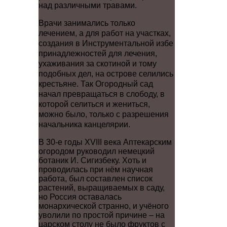
над различными травами.
Врачи занимались только
лечением, а для работ на участках,
создания в Инструментальной избе
принадлежностей для лечения,
ухаживания за скотиной и тому
подобных дел, на острове селились
крестьяне. Так Огородный сад
начал превращаться в слободу, в
которой селиться и жениться,
можно было, только с разрешения
начальника канцелярии.
В 30-е годы XVIII века Аптекарским
огородом руководил немецкий
ботаник И. Сигизбеку. Хоть и
проводилась при нём научная
работа, был составлен список
растений, выращиваемых в саду,
но Россия оставалась
монархической странно, и учёного
уволили по простой причине – на
царском столу не было фруктов с