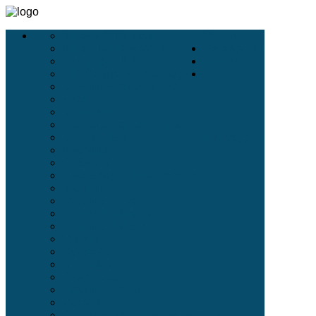
Деловой Туризм
Услуги
Деловые Выставки
Экскурсии
Конференции
Отели
VIP-Услуги в Аэропортах
О
Бронирование Авиа
АВИА
Incentive
Бронирование Отелей
Белые Ночи
Петербурге
Дворцы
Соборы
Пригороды Петербурга
Театры
Отели 5 Звёзд
Отели 4 Звёзды
Отели 3 Звёзды
Улицы
Острова
Площади
Реки Каналы
Парки и Сады
Мосты
Стихи современных поэтов