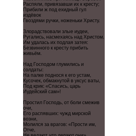
Распяли, привязавши их к кресту;
Прибили ж под ехидный гул
издёвок
Гвоздями ручки, ноженьки Христу.
Злорадствовали злые иудеи,
Ругались, насмехаясь над Христом.
Им удалась их подлая затея:
Безвинного к кресту прибить
живьём.
Над Господом глумились и
солдаты:
На палке поднося к его устам,
Кусочек, обмакнутой в уксус ваты,
Под крик: «Спасись, царь
Иудейский сам»!
Простил Господь, от боли смежив
очи,
Его распявших: чужд мирской
возни,
Молился за врагов: «Прости им,
Отче,
Не ведают, что делают они».