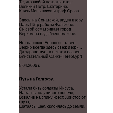
Те, что любой назвать готов:
Великий Пётр, Екатерина,
Князь Меньшиков и граф Орлов…
Здесь, на Сенатской, виден взору,
Царь Пётр работы Фальконе.
Он свой осматривает город
Верхом на вздыбленном коне.
Нет на «окне Европы» ставен.
Зефир всегда здесь свеж и юрк…
Да здравствует в веках и славен
Блистательный Санкт-Петербург!
8.04.2006 г.
Путь на Голгофу.
Устали бить солдаты Иисуса.
На казнь полуживого повели,
Взвалив на спину крест. Христос от
груза,
Шатаясь, шел, склоняясь до земли.