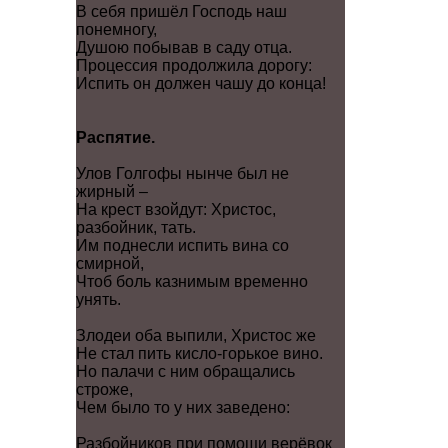
В себя пришёл Господь наш
понемногу,
Душою побывав в саду отца.
Процессия продолжила дорогу:
Испить он должен чашу до конца!
Распятие.
Улов Голгофы нынче был не
жирный –
На крест взойдут: Христос,
разбойник, тать.
Им поднесли испить вина со
смирной,
Чтоб боль казнимым временно
унять.
Злодеи оба выпили, Христос же
Не стал пить кисло-горькое вино.
Но палачи с ним обращались
строже,
Чем было то у них заведено:
Разбойников при помощи верёвок