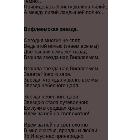
темно…
Привиделась Христу долина лилий,
А между лилий ландышей полно…
Вифлеемская звезда.
Сегодня многие не спят,
Ведь этой ночью (знаем все мы)
Две тысячи семь лет назад
Взошла звезда над Вифлеемом.
Взошла звезда над Вифлеемом –
Завета Нового заря.
Звезда, что ждали долго все мы –
Звезда небесного царя.
Звезда небесного царя
Звездою стала путеводной:
Её лучи в сердцах храня,
Идём за ней на свет охотно!
Идём за ней на свет охотно
В мир счастья, правды и любви –
То Иисус нас принародно