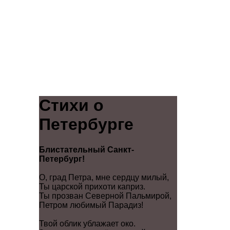
Стихи о
Петербурге
Блистательный Санкт-
Петербург!
О, град Петра, мне сердцу милый,
Ты царской прихоти каприз.
Ты прозван Северной Пальмирой,
Петром любимый Парадиз!
Твой облик ублажает око.