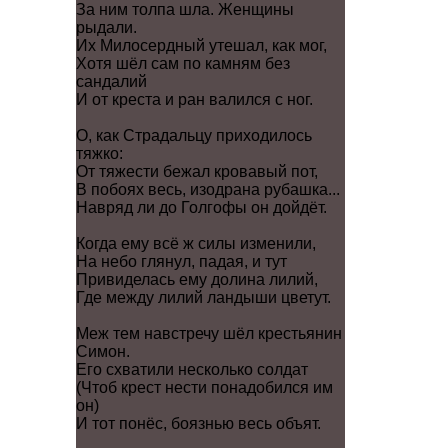
За ним толпа шла. Женщины
рыдали.
Их Милосердный утешал, как мог,
Хотя шёл сам по камням без
сандалий
И от креста и ран валился с ног.
О, как Страдальцу приходилось
тяжко:
От тяжести бежал кровавый пот,
В побоях весь, изодрана рубашка...
Навряд ли до Голгофы он дойдёт.
Когда ему всё ж силы изменили,
На небо глянул, падая, и тут
Привиделась ему долина лилий,
Где между лилий ландыши цветут.
Меж тем навстречу шёл крестьянин
Симон.
Его схватили несколько солдат
(Чтоб крест нести понадобился им
он)
И тот понёс, боязнью весь объят.