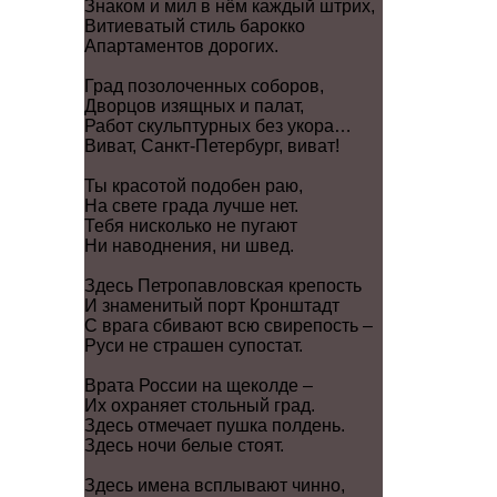
Знаком и мил в нём каждый штрих,
Витиеватый стиль барокко
Апартаментов дорогих.
Град позолоченных соборов,
Дворцов изящных и палат,
Работ скульптурных без укора…
Виват, Санкт-Петербург, виват!
Ты красотой подобен раю,
На свете града лучше нет.
Тебя нисколько не пугают
Ни наводнения, ни швед.
Здесь Петропавловская крепость
И знаменитый порт Кронштадт
С врага сбивают всю свирепость –
Руси не страшен супостат.
Врата России на щеколде –
Их охраняет стольный град.
Здесь отмечает пушка полдень.
Здесь ночи белые стоят.
Здесь имена всплывают чинно,