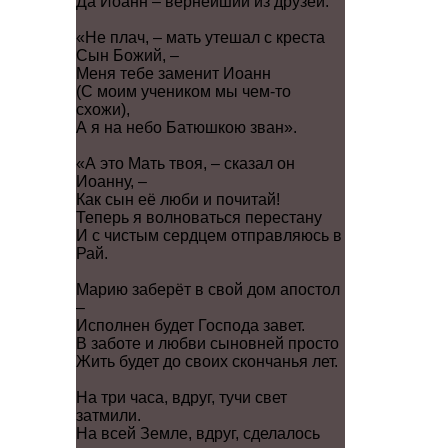
Да Иоанн – вернейший из друзей.
«Не плач, – мать утешал с креста
Сын Божий, –
Меня тебе заменит Иоанн
(С моим учеником мы чем-то
схожи),
А я на небо Батюшкою зван».
«А это Мать твоя, – сказал он
Иоанну, –
Как сын её люби и почитай!
Теперь я волноваться перестану
И с чистым сердцем отправляюсь в
Рай.
Марию заберёт в свой дом апостол
–
Исполнен будет Господа завет.
В заботе и любви сыновней просто
Жить будет до своих скончанья лет.
На три часа, вдруг, тучи свет
затмили.
На всей Земле, вдруг, сделалось