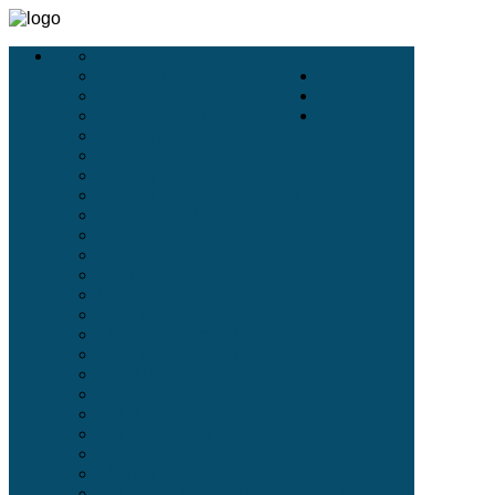
Деловой Туризм
Услуги
Деловые Выставки
Экскурсии
Конференции
Отели
VIP-Услуги в Аэропортах
О
Бронирование Авиа
АВИА
Incentive
Бронирование Отелей
Белые Ночи
Петербурге
Дворцы
Соборы
Пригороды Петербурга
Театры
Отели 5 Звёзд
Отели 4 Звёзды
Отели 3 Звёзды
Улицы
Острова
Площади
Реки Каналы
Парки и Сады
Мосты
Стихи современных поэтов