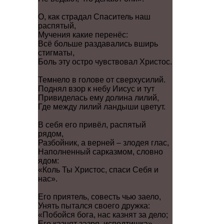
О, как страдал Спаситель наш
распятый,
Мучения какие перенёс:
Всё больше раздавались вширь
стигматы,
Боль эту остро чувствовал Христос.
Темнело в голове от сверхусилий.
Поднял взор к небу Иисус и тут
Привиделась ему долина лилий,
Где между лилий ландыши цветут.
В себя его привёл, распятый
рядом,
Разбойник, а верней – злодея глас,
Наполненный сарказмом, словно
ядом:
«Коль Ты Христос, спаси Себя и
нас».
Его приятель, совесть чью заело,
Унять пытался своего дружка:
«Побойся бога, нас казнят за дело;
Его казнят зазря, исподтишка».