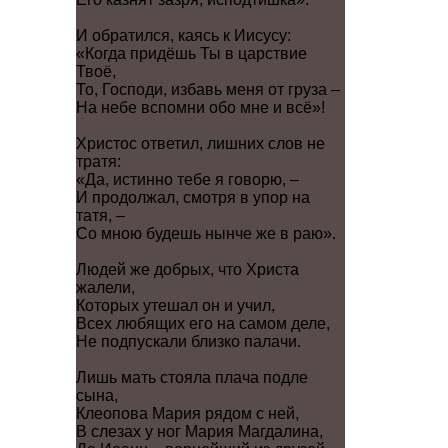
И обратился, каясь к Иисусу:
«Когда придёшь Ты в царствие
Твоё,
То, Господи, избавь меня от груза –
На небе вспомни обо мне и всё»!
Христос ответил, лишних слов не
тратя:
«Да, истинно тебе я говорю, –
И продолжал, смотря в упор на
татя, –
Со мною будешь нынче же в раю».
Людей же добрых, что Христа
жалели,
Которых утешал он и учил,
Всех любящих его на самом деле,
Не подпускали близко палачи.
Лишь мать стояла плача подле
сына,
Клеопова Мария рядом с ней,
В слезах у ног Мария Магдалина,