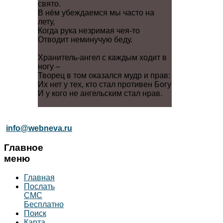
свято.
В нём убеждаемся мы часто на
лету,
Когда рука незримая чея-то
Отводит неминучую беду.
Хранитель-ангел с каждым ходит в
ногу –
Творец в том оказался мудр и прав:
Их нет у тех, кто стал противен Богу
И у кого не ангельским стал нрав.
info@webneva.ru
Главное
меню
Главная
Послать
СМС
Бесплатно
Поиск
Карта