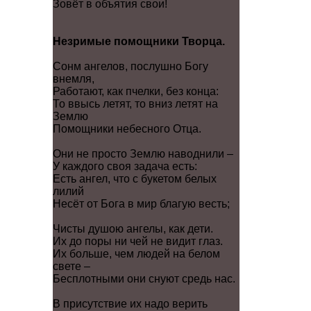
Зовёт в объятия свои!
Незримые помощники Творца.
Сонм ангелов, послушно Богу
внемля,
Работают, как пчелки, без конца:
То ввысь летят, то вниз летят на
Землю
Помощники небесного Отца.
Они не просто Землю наводнили –
У каждого своя задача есть:
Есть ангел, что с букетом белых
лилий
Несёт от Бога в мир благую весть;
Чисты душою ангелы, как дети.
Их до поры ни чей не видит глаз.
Их больше, чем людей на белом
свете –
Бесплотными они снуют средь нас.
В присутствие их надо верить