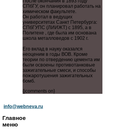
После окончания в 1893 году
СПбГУ, он планировал работать на
химическом факультете.
Он работал в ведущих
университетах Санкт Петербурга:
СПбГУПС (ЛИИЖТ) с 1895, а в
Политехе , где была им основана
школа металловедов с 1902 г.
Его вклад в науку оказался
неоценим в годы ВОВ. Кроме
теории по отвердению цемента им
были освоены противотанковые
зажигательные смеси, и способы
пожаротушения зажигательных
бомб.
{jcomments on}
info@webneva.ru
Главное
меню