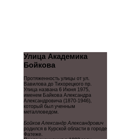
Улица Академика
Бойкова
Протяженность улицы от ул.
Вавилова до Тихорецкого пр.
Улица названа 6 Июня 1975,
именем Байкова Александра
Александровича (1870-1946),
который был ученным
металловедом.
Бойков Александр Александрович
родился в Курской области в городе
Фатеже.