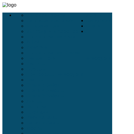
Деловой Туризм
Услуги
Деловые Выставки
Экскурсии
Конференции
Отели
VIP-Услуги в Аэропортах
О
Бронирование Авиа
АВИА
Incentive
Бронирование Отелей
Белые Ночи
Петербурге
Дворцы
Соборы
Пригороды Петербурга
Театры
Отели 5 Звёзд
Отели 4 Звёзды
Отели 3 Звёзды
Улицы
Острова
Площади
Реки Каналы
Парки и Сады
Мосты
Стихи современных поэтов