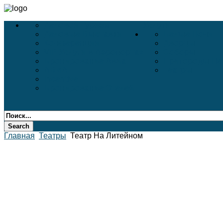
Деловой Туризм
Услуги
Деловые Выставки
Белые Ночи
Конференции
Дворцы
VIP-Услуги в Аэропортах
Соборы
Бронирование Авиа
Пригороды Пе
АВИА
Театры
Incentive
Бронирование Отелей
Главная
Театры
Театр На Литейном