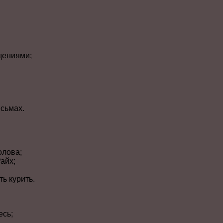
дениями;
сьмах.
олова;
айх;
ь курить.
есь;