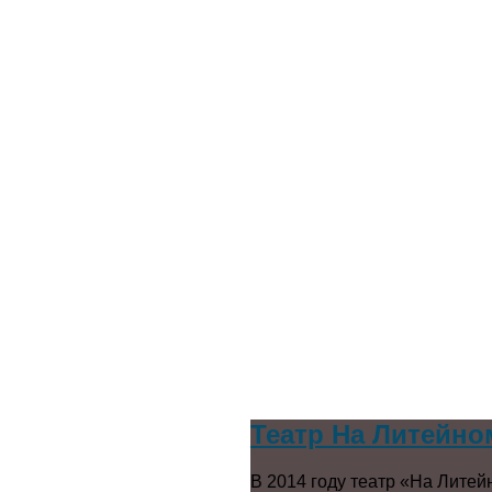
Театр На Литейно
В 2014 году театр «На Литей