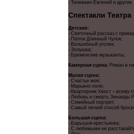
- Тележкин Евгений и другие
Спектакли Театра
Детские:
- Святочный рассказ с приви
- Пеппи Длинный Чулок;
- Волшебный уголек;
- Золушка;
- Бременские музыканты;
Камерная сцена:
Роман в пи
Малая сцена:
- Счастье мое;
- Марьино поле;
- Квартирник Хвост – всему г
- Любовь и смерть Зинаиды Р
- Семейный портрет;
- Самый легкий способ бросит
Большая сцена:
- Барышня-крестьянка;
- С любимыми не расставайт
- Лес;