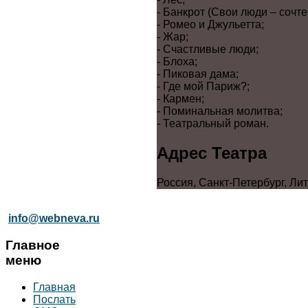
- Банкрот (Свои люди – сочте
- Ромео и Джульетта;
- Жар;
- Счастливые люди;
- Блоха;
- Пиковая дама;
- Где мой Париж?;
- Кармен;
- Поминальная молитва;
- Театральный роман.
Адрес Театра
Россия, Санкт-Петербург, Лит
info@webneva.ru
Главное
меню
Главная
Послать