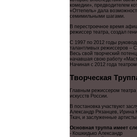
комедии», предводителем кот
«Оттепель» дала возможность
семимильными шагами.
В перестроечное время афиш
режиссер театра, создал ген
С 1997 по 2012 годы руковод
талантливых режиссеров – См
Весь свой творческий потенц
начавшая свою работу «Маст
Начиная с 2012 года театром
Творческая Трупп
Главным режиссером театра 
искусств России.
В постановка участвуют зас
Александр Рязанцев, Ирина 
Ткач, и заслуженные артист
Основная труппа имеет сл
- Кошкидько Александр