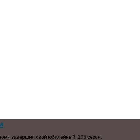
м
ном» завершил свой юбилейный, 105 сезон.