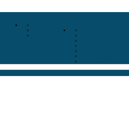
Экскурсии
Отели 5 Звёзд
Отели
Отели 4 Звёзды
Улицы
тербурга
Отели 3 Звёзды
Острова
Площади
Реки Каналы
Парки и Сады
Мосты
Стихи современных 