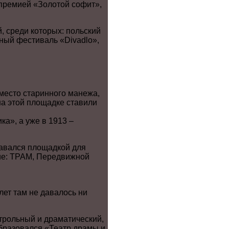
премией «Золотой софит»,
 среди которых: польский
ный фестиваль «Divadlo»,
 место старинного манежа,
а этой площадке ставили
ка», а уже в 1913 –
тавался площадкой для
щие: ТРАМ, Передвижной
лет там не давалось ни
трольный и драматический,
образовался «Театр драмы и