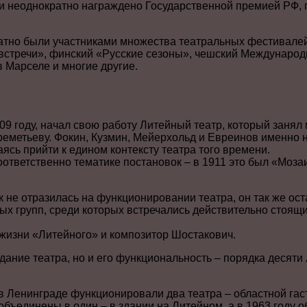
и неоднократно награждено Государственной премией РФ, 
тно были участниками множества театральных фестивалей,
стречи», финский «Русские сезоны», чешский Международ
в Марселе и многие другие.
909 году, начал свою работу Литейный театр, который занял
метьеву. Фокин, Кузмин, Мейерхольд и Евреинов именно н
сь прийти к едином контексту театра того времени.
ответственно тематике постановок – в 1911 это был «Мозаи
 не отразилась на функционировании театра, он так же ос
ых групп, среди которых встречались действительно стоя
 жизни «Литейного» и композитор Шостакович.
дание театра, но и его функциональность – порядка десяти 
в Ленинграде функционировали два театра – областной гас
бъединены в один – в здании на Литейном, а в 1963 году 