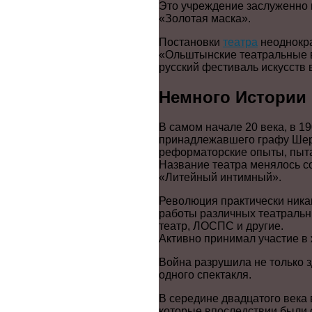
Это учреждение заслуженно 
«Золотая маска».
Постановки
театра
неоднокра
«Ольштынские театральные в
русский фестиваль искусств 
Немного Истории
В самом начале 20 века, в 1
принадлежавшего графу Шере
реформаторские опыты, пытая
Название театра менялось со
«Литейный интимный».
Революция практически никак
работы различных театральн
театр, ЛОСПС и другие.
Активно принимал участие в
Война разрушила не только з
одного спектакля.
В середине двадцатого века 
которые впоследствии были о