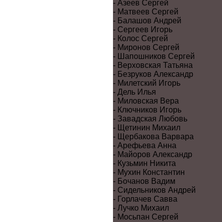
- Азеев Сергей
- Матвеев Сергей
- Балашов Андрей
- Сергеев Игорь
- Колос Сергей
- Миронов Сергей
- Шапошников Сергей
- Верховская Татьяна
- Безруков Александр
- Милетский Игорь
- Дель Илья
- Миловская Вера
- Ключников Игорь
- Завадская Любовь
- Щетинин Михаил
- Щербакова Варвара
- Арефьева Анна
- Майоров Александр
- Кузьмин Никита
- Мухин Константин
- Бочанов Вадим
- Сидельников Андрей
- Горлачев Савва
- Лучко Михаил
- Мосьпан Сергей