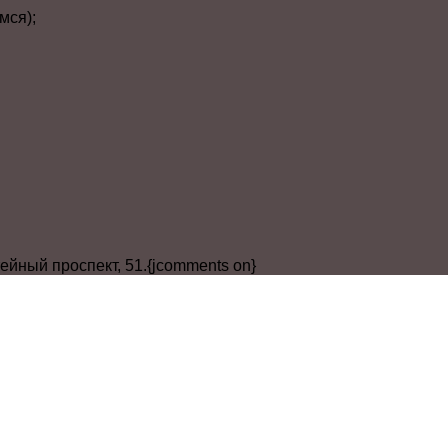
мся);
ейный проспект, 51.{jcomments on}