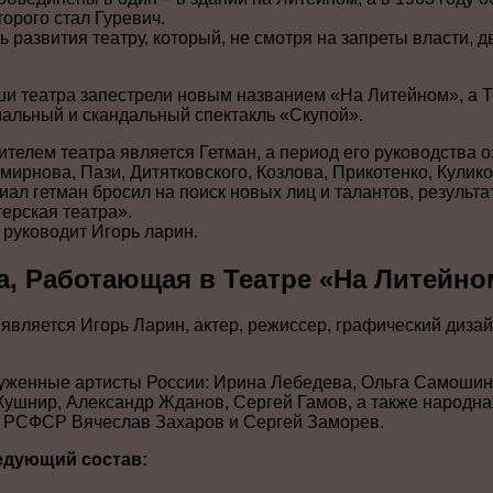
орого стал Гуревич.
 развития театру, который, не смотря на запреты власти, 
и театра запестрели новым названием «На Литейном», а Т
иальный и скандальный спектакль «Скупой».
ителем театра является Гетман, а период его руководства
ирнова, Пази, Дитятковского, Козлова, Прикотенко, Куликов
иал гетман бросил на поиск новых лиц и талантов, результа
ерская театра».
 руководит Игорь ларин.
а, Работающая в Театре «На Литейно
является Игорь Ларин, актер, режиссер, графический диза
луженные артисты России: Ирина Лебедева, Ольга Самошин
Кушнир, Александр Жданов, Сергей Гамов, а также народна
ы РСФСР Вячеслав Захаров и Сергей Заморев.
едующий состав: