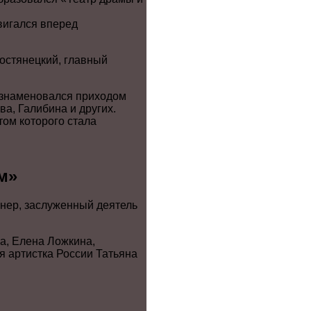
двигался вперед
остянецкий, главный
 ознаменовался приходом
а, Галибина и других.
том которого стала
м»
йнер, заслуженный деятель
а, Елена Ложкина,
я артистка России Татьяна