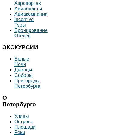
Аэропортах
Авиабилеты
Авиакомпании
Incentive
Туры
Бронирование
Отелей
ЭКСКУРСИИ
Белые
Ночи
Дворцы
Соборы
Пригороды
Петербурга
О
Петербурге
Улицы
Острова
Площади
Реки