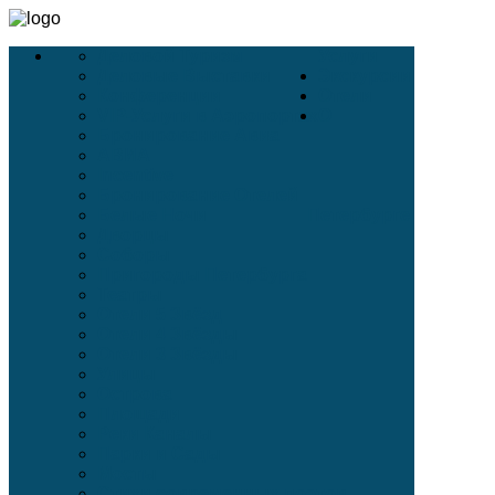
Деловой Туризм
Услуги
Деловые Выставки
Экскурсии
Конференции
Отели
VIP-Услуги в Аэропортах
О
Бронирование Авиа
АВИА
Incentive
Бронирование Отелей
Белые Ночи
Петербурге
Дворцы
Соборы
Пригороды Петербурга
Театры
Отели 5 Звёзд
Отели 4 Звёзды
Отели 3 Звёзды
Улицы
Острова
Площади
Реки Каналы
Парки и Сады
Мосты
Стихи современных поэтов