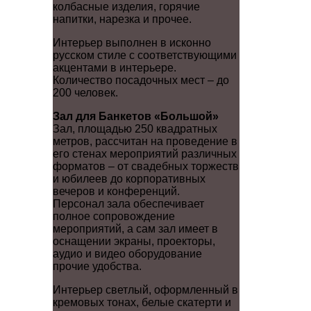
колбасные изделия, горячие
напитки, нарезка и прочее.
Интерьер выполнен в исконно
русском стиле с соответствующими
акцентами в интерьере.
Количество посадочных мест – до
200 человек.
Зал для Банкетов «Большой»
Зал, площадью 250 квадратных
метров, рассчитан на проведение в
его стенах мероприятий различных
форматов – от свадебных торжеств
и юбилеев до корпоративных
вечеров и конференций.
Персонал зала обеспечивает
полное сопровождение
мероприятий, а сам зал имеет в
оснащении экраны, проекторы,
аудио и видео оборудование
прочие удобства.
Интерьер светлый, оформленный в
кремовых тонах, белые скатерти и