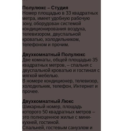
Полулюкс – Студия
Номер площадью в 33 квадратных
метра, имеет удобную рабочую
зону, оборудован системой
кондиционирования воздуха,
телевизором, двуспальной
кроватью, холодильником,
телефоном и прочим.
Двухкомнатный Полулюкс
Две комнаты, общей площадью 35
квадратных метров, – спальня с
двуспальной кроватью и гостиная с
мягкой мебелью.
В номере кондиционер, телевизор,
холодильник, телефон, Интернет и
прочее.
Двухкомнатный Люкс
Шикарный номер, площадь
которого 50 квадратных метров –
это полноценное жилье с мини-
кухней, гостиной.
Спальней, гостевым санузлом и