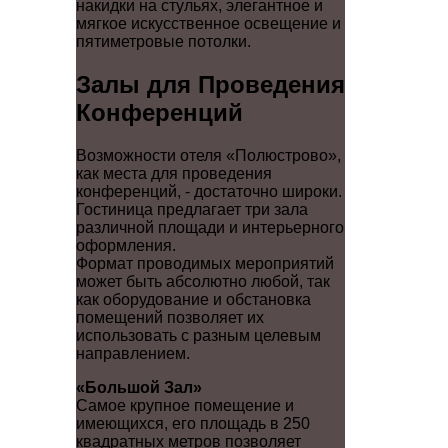
накидки на стульях, элегантное и
мягкое искусственное освещение и
пятиметровые потолки.
Залы для Проведения
Конференций
Возможности отеля «Полюстрово»,
как места для проведения
конференций, - достаточно широки.
Гостиница предлагает три зала
различной площади и интерьерного
оформления.
Формат проводимых мероприятий
может быть абсолютно любой, так
как оборудование и обстановка
помещений позволяет их
использовать с разным целевым
направлением.
«Большой Зал»
Самое крупное помещение и
имеющихся, его площадь в 250
квадратных метров позволяет