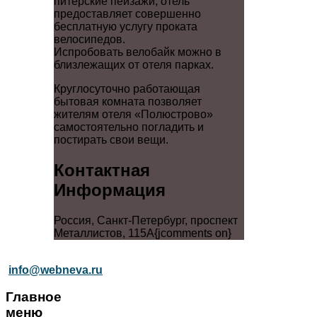
питерские пейзажи, отель
предоставляет совершенно
бесплатную услугу проката
велосипедов.
Испробовать велобайк можно в
близлежащих от отеля парках.
Круглосуточно работающая
бытовая комната позволяет
жителям отеля «Полюстрово»
самостоятельно погладить и
постирать свои вещи.
Контактная
Информация
Россия, Санкт-Петербург, проспект
Металлистов, 115А{jcomments on}
info@webneva.ru
Главное
меню