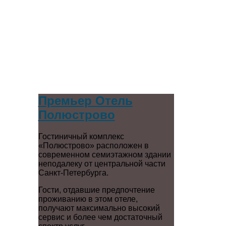
Премьер Отель
Полюстрово
Гостиничный комплекс
«Полюстрово» расположен в
современном семиэтажном здании
неподалеку от центральной части
Санкт-Петербурга.
Гости, отдавшие предпочтение
проживанию в этом отеле,
получают максимально высокий
сервис и более чем достаточный