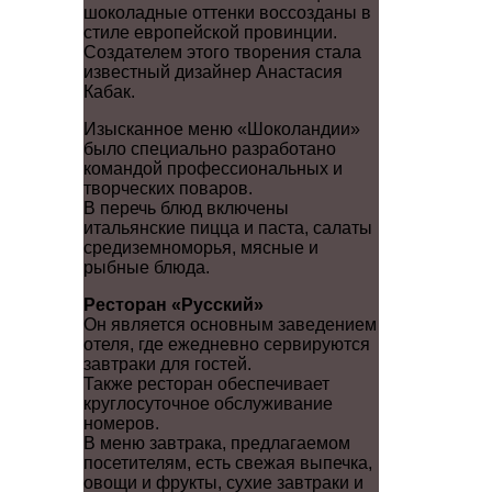
шоколадные оттенки воссозданы в
стиле европейской провинции.
Создателем этого творения стала
известный дизайнер Анастасия
Кабак.
Изысканное меню «Шоколандии»
было специально разработано
командой профессиональных и
творческих поваров.
В перечь блюд включены
итальянские пицца и паста, салаты
средиземноморья, мясные и
рыбные блюда.
Ресторан «Русский»
Он является основным заведением
отеля, где ежедневно сервируются
завтраки для гостей.
Также ресторан обеспечивает
круглосуточное обслуживание
номеров.
В меню завтрака, предлагаемом
посетителям, есть свежая выпечка,
овощи и фрукты, сухие завтраки и