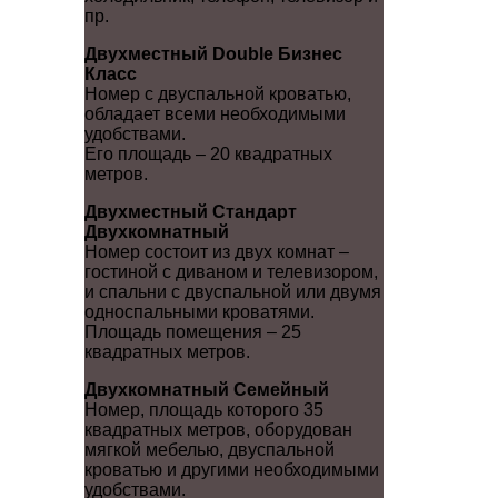
пр.
Двухместный Double Бизнес
Класс
Номер с двуспальной кроватью,
обладает всеми необходимыми
удобствами.
Его площадь – 20 квадратных
метров.
Двухместный Стандарт
Двухкомнатный
Номер состоит из двух комнат –
гостиной с диваном и телевизором,
и спальни с двуспальной или двумя
односпальными кроватями.
Площадь помещения – 25
квадратных метров.
Двухкомнатный Семейный
Номер, площадь которого 35
квадратных метров, оборудован
мягкой мебелью, двуспальной
кроватью и другими необходимыми
удобствами.