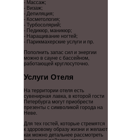
- Массаж;
- Визаж;
- Депиляция;
- Косметология;
- Турбосолярий;
- Педикюр, маникюр;
- Наращивание ногтей;
- Парикмахерские услуги и пр.
Пополнить запас сил и энергии
можно в сауне с бассейном,
работающей круглосуточно.
Услуги Отеля
На территории отеля есть
сувенирная лавка, в которой гости
Петербурга могут приобрести
презенты с символикой города на
Неве.
Для тех гостей, которые стремятся
к здоровому образу жизни и желают
как можно детальнее рассмотреть