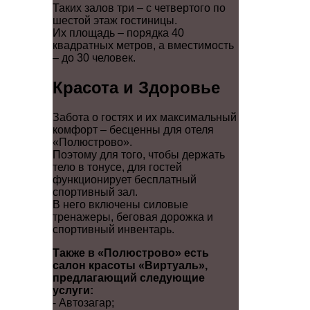
Таких залов три – с четвертого по
шестой этаж гостиницы.
Их площадь – порядка 40
квадратных метров, а вместимость
– до 30 человек.
Красота и Здоровье
Забота о гостях и их максимальный
комфорт – бесценны для отеля
«Полюстрово».
Поэтому для того, чтобы держать
тело в тонусе, для гостей
функционирует бесплатный
спортивный зал.
В него включены силовые
тренажеры, беговая дорожка и
спортивный инвентарь.
Также в «Полюстрово» есть
салон красоты «Виртуаль»,
предлагающий следующие
услуги:
- Автозагар;