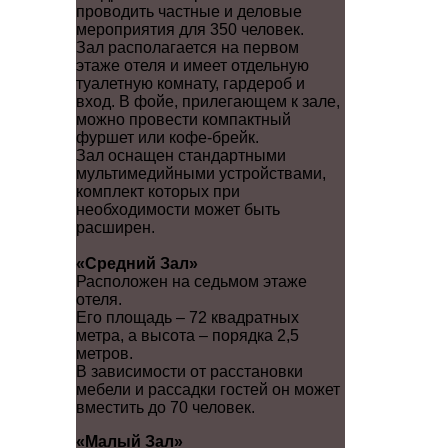
проводить частные и деловые
мероприятия для 350 человек.
Зал располагается на первом
этаже отеля и имеет отдельную
туалетную комнату, гардероб и
вход. В фойе, прилегающем к зале,
можно провести компактный
фуршет или кофе-брейк.
Зал оснащен стандартными
мультимедийными устройствами,
комплект которых при
необходимости может быть
расширен.
«Средний Зал»
Расположен на седьмом этаже
отеля.
Его площадь – 72 квадратных
метра, а высота – порядка 2,5
метров.
В зависимости от расстановки
мебели и рассадки гостей он может
вместить до 70 человек.
«Малый Зал»