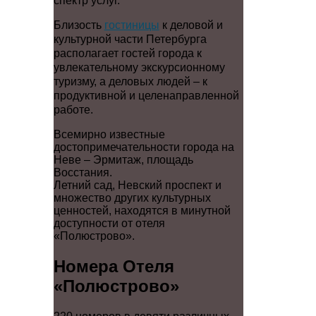
спектр услуг.
Близость
гостиницы
к деловой и
культурной части Петербурга
располагает гостей города к
увлекательному экскурсионному
туризму, а деловых людей – к
продуктивной и целенаправленной
работе.
Всемирно известные
достопримечательности города на
Неве – Эрмитаж, площадь
Восстания.
Летний сад, Невский проспект и
множество других культурных
ценностей, находятся в минутной
доступности от отеля
«Полюстрово».
Номера Отеля
«Полюстрово»