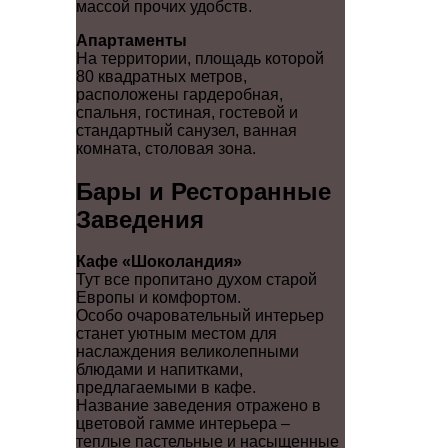
массой прочих удобств.
Апартаменты
На территории, площадь которой
80 квадратных метров,
расположены гардеробная,
спальня, гостиная, гостевой и
стандартный санузел, ванная
комната, столовая зона.
Бары и Ресторанные
Заведения
Кафе «Шоколандия»
Тут все пропитано духом старой
Европы и комфортом.
Особо очаровательный интерьер
станет уютным местом для
наслаждения великолепными
блюдами и напитками,
предлагаемыми в кафе.
Название заведения отражено в
цветовой гамме интерьера –
теплые пастельные и насыщенные