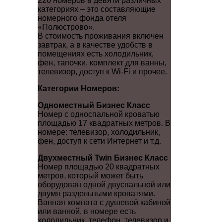
220 номеров в девяти различных
категориях – это составляющие
номерного фонда отеля
«Полюстрово».
В стоимость проживания включен
завтрак, а в качестве удобств в
помещениях есть холодильник,
фен, тапочки, комплект для ванны,
телевизор, доступ к Wi-Fi и прочее.
Категории Номеров:
Одноместный Бизнес Класс
Номер с односпальной кроватью
площадью 17 квадратных метров. В
номере: телевизор, холодильник,
фен, доступ к сети Интернет и т.д.
Двухместный Twin Бизнес Класс
Номер площадью 20 квадратных
метров, который может быть
оборудован одной двуспальной или
двумя раздельными кроватями.
Ванная комната с душевой кабиной
или ванной, в номере есть
холодильник, телефон, телевизор и