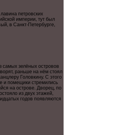
 лавина петровских
ийской империи, тут был
вый, в Санкт-Петербурге,
из самых зелёных островов
оворят, раньше на нём стоял
анцлеру Головкину. С этого
не и помещики стремились
йся на острове. Дворец, по
остояло из двух этажей,
ридцатых годов появляются