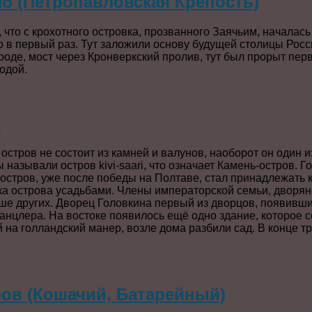
б (Петропавловская Крепость)
 что с крохотного островка, прозванного Заячьим, началась
 в первый раз. Тут заложили основу будущей столицы Росс
роде, мост через Кронверкский пролив, тут был прорыт пер
одой.
в
 остров не состоит из камней и валунов, наоборот он один 
называли остров kivi-saari, что означает Камень-остров. Г
стров, уже после победы на Полтаве, стал принадлежать к
ка острова усадьбами. Члены императорской семьи, дворя
ше других. Дворец Головкина первый из дворцов, появивши
анцлера. На востоке появилось ещё одно здание, которое с
на голландский манер, возле дома разбили сад. В конце т
ов (Кошачий, Батарейный)