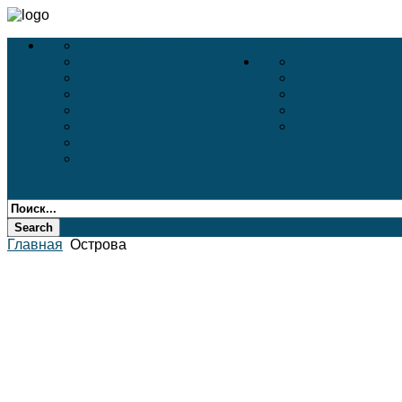
Деловой Туризм
Услуги
Деловые Выставки
Белые Ночи
Конференции
Дворцы
VIP-Услуги в Аэропортах
Соборы
Бронирование Авиа
Пригороды Пе
АВИА
Театры
Incentive
Бронирование Отелей
Главная
Острова