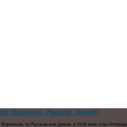
ов (Вороний, Лесной, Дикий)
 Вороньем, то Лесным или Диким, в XVIII веке стал Аптекар