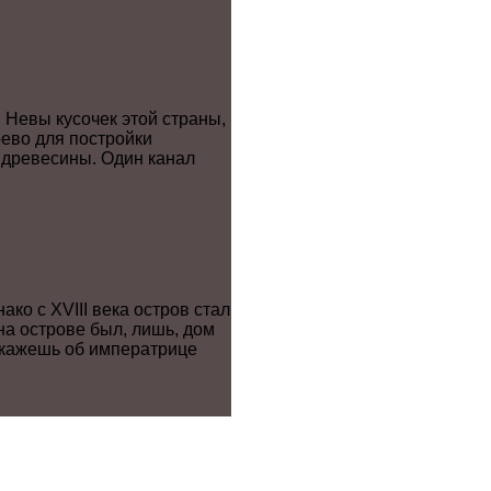
и Невы кусочек этой страны,
рево для постройки
й древесины. Один канал
ко с XVIII века остров стал
на острове был, лишь, дом
 скажешь об императрице