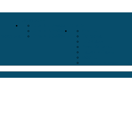
Экскурсии
Отели 5 Звёзд
Отели
Отели 4 Звёзды
Улицы
тербурга
Отели 3 Звёзды
Острова
Площади
Реки Каналы
Парки и Сады
Мосты
Стихи современных 