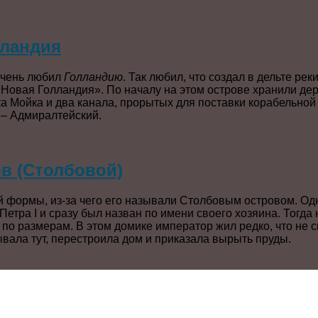
лландия
очень любил
Голландию
. Так любил, что создал в дельте рек
«Новая Голландия». По началу на этом острове хранили де
ка Мойка и два канала, прорытых для поставки корабельно
 – Адмиралтейский.
в (Столбовой)
 формы, из-за чего его называли Столбовым островом. Одна
етра I и сразу был назван по имени своего хозяина. Тогда 
 по размерам. В этом домике император жил редко, что не
бывала тут, перестроила дом и приказала вырыть пруды.