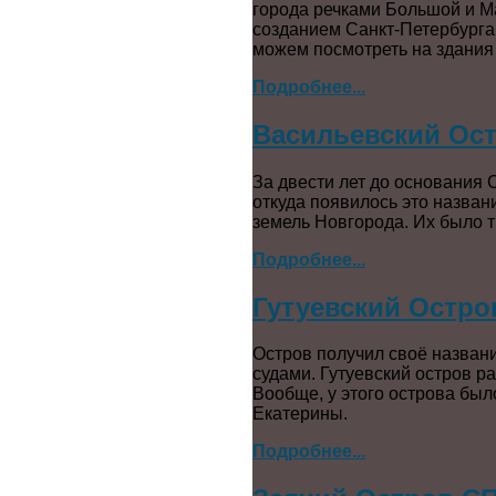
города речками Большой и М
созданием Санкт-Петербурга.
можем посмотреть на здания 
Подробнее...
Васильевский Ост
За двести лет до основания 
откуда появилось это назван
земель Новгорода. Их было 
Подробнее...
Гутуевский Остро
Остров получил своё название
судами. Гутуевский остров р
Вообще, у этого острова был
Екатерины.
Подробнее...