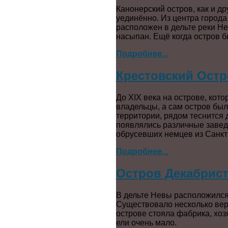
Канонерский остров, как и др
уединённо. Из центра города
расположен в дельте реки Не
насыпан. Ещё когда остров б
Подробнее...
Крестовский Остр
До XIX века на острове, кото
владельцы, а сам остров был
территории, рядом теснится 
появлялись различные заведе
обрусевших немцев из Санкт-
Подробнее...
Остров Декабрист
В дельте Невы расположился 
Существовало несколько верс
острове стояла фабрика, хоз
ели очень мало.