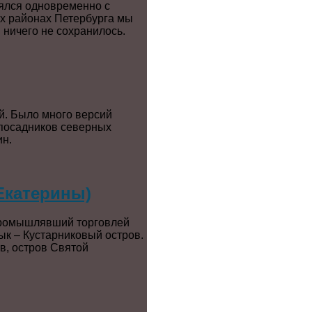
лялся одновременно с
их районах Петербурга мы
 ничего не сохранилось.
й. Было много версий
 посадников северных
ин.
Екатерины)
, промышлявший торговлей
ык – Кустарниковый остров.
в, остров Святой