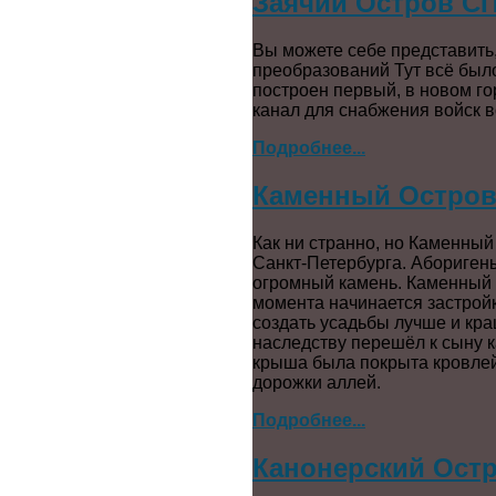
Заячий Остров СП
Вы можете себе представить,
преобразований Тут всё было
построен первый, в новом го
канал для снабжения войск в
Подробнее...
Каменный Остро
Как ни странно, но Каменный
Санкт-Петербурга. Аборигены 
огромный камень. Каменный о
момента начинается застрой
создать усадьбы лучше и кра
наследству перешёл к сыну к
крыша была покрыта кровлей 
дорожки аллей.
Подробнее...
Канонерский Остр