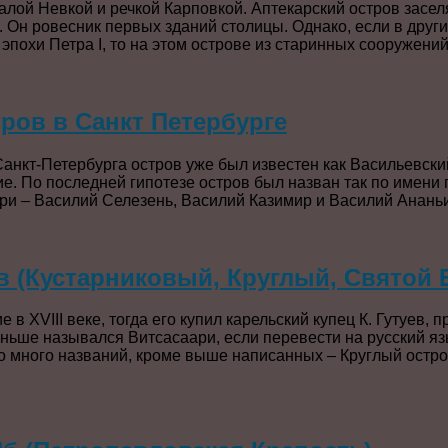
алой Невкой и речкой Карповкой. Аптекарский остров засе
 Он ровесник первых зданий столицы. Однако, если в друг
эпохи Петра I, то на этом острове из старинных сооружений
ров в Санкт Петербурге
Санкт-Петербурга остров уже был известен как Васильевски
ие. По последней гипотезе остров был назван так по имени
три – Василий Селезень, Василий Казимир и Василий Анань
в (Кустарниковый, Круглый, Святой 
 в XVIII веке, тогда его купил карельский купец К. Гутуев
аньше назывался Витсасаари, если перевести на русский яз
о много названий, кроме выше написанных – Круглый остро