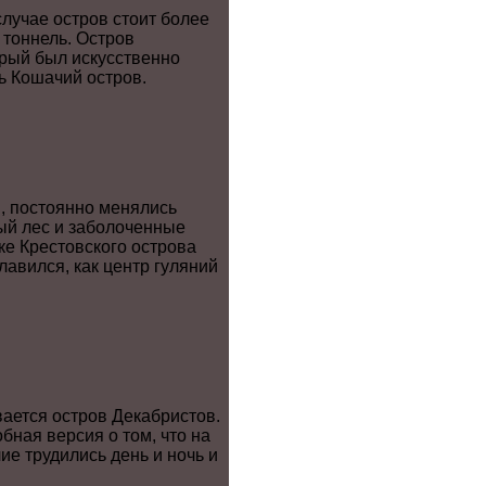
случае остров стоит более
 тоннель. Остров
орый был искусственно
ь Кошачий остров.
в, постоянно менялись
ый лес и заболоченные
ке Крестовского острова
лавился, как центр гуляний
ается остров Декабристов.
ная версия о том, что на
ие трудились день и ночь и