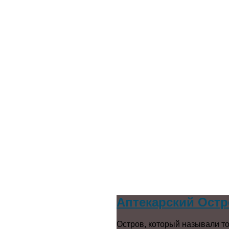
Аптекарский Остр
Остров, который называли то