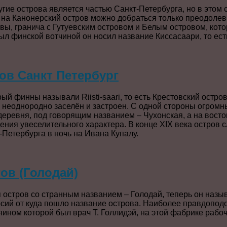
угие острова является частью Санкт-Петербурга, но в этом 
 на Канонерский остров можно добраться только преодолев
вы, гранича с Гутуевским островом и Белым островом, кот
ыл финской вотчиной он носил название Киссасаари, то ест
ов Санкт Петербург
рый финны называли Riisti-saari, то есть Крестовский остро
 неоднородно заселён и застроен. С одной стороны огромн
деревня, под говорящим названием – Чухонская, а на восто
ния увеселительного характера. В конце XIX века остров с
Петербурга в ночь на Ивана Купалу.
ов (Голодай)
остров со странным названием – Голодай, теперь он назыв
ий от куда пошло название острова. Наиболее правдоподоб
яином которой был врач Т. Голлидэй, на этой фабрике рабоч