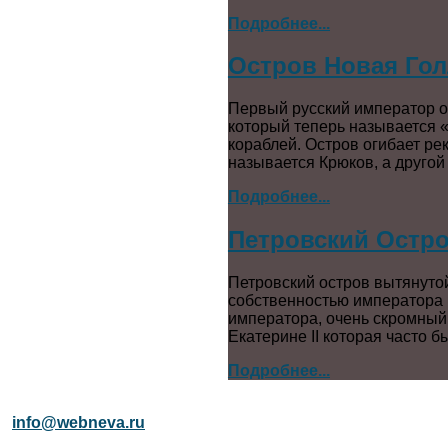
Подробнее...
Остров Новая Го
Первый русский император 
который теперь называется 
кораблей. Остров огибает ре
называется Крюков, а другой
Подробнее...
Петровский Остро
Петровский остров вытянутой
собственностью императора П
императора, очень скромный
Екатерине II которая часто 
Подробнее...
info@webneva.ru