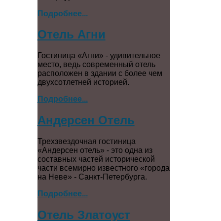
Подробнее...
Отель Агни
Гостиница «Агни» - удивительное
место, ведь современный отель
расположен в здании с более чем
двухсотлетней историей.
Подробнее...
Андерсен Отель
Трехзвездочная гостиница
«Андерсен отель» - это одна из
составных частей исторической
части всемирно известного «города
на Неве» - Санкт-Петербурга.
Подробнее...
Отель Златоуст