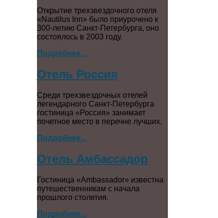
Открытие трехзвездочного отеля
«Nautilus Inn» было приурочено к
300-летию Санкт-Петербурга, оно
состоялось в 2003 году.
Подробнее...
Отель Россия
Среди трехзвездочных отелей
легендарного Санкт-Петербурга
гостиница «Россия» занимает
почетное место в перечне лучших.
Подробнее...
Отель Амбассадор
Гостиница «Ambassador» известна
путешественникам с начала
прошлого столетия.
Подробнее...