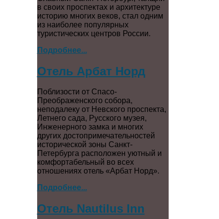
в своих проспектах и архитектуре
историю многих веков, стал одним
из наиболее популярных
туристических центров России.
Подробнее...
Отель Арбат Норд
Поблизости от Спасо-
Преображенского собора,
неподалеку от Невского проспекта,
Летнего сада, Русского музея,
Инженерного замка и многих
других достопримечательностей
исторической зоны Санкт-
Петербурга расположен уютный и
комфортабельный во всех
отношениях отель «Арбат Норд».
Подробнее...
Отель Nautilus Inn