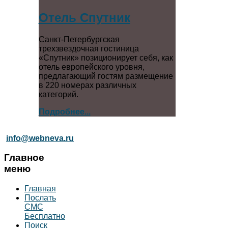
Отель Спутник
Санкт-Петербургская
трехзвездочная гостиница
«Спутник» позиционирует себя, как
отель европейского уровня,
предлагающий гостям размещение
в 220 номерах различных
категорий.
Подробнее...
info@webneva.ru
Главное
меню
Главная
Послать
СМС
Бесплатно
Поиск