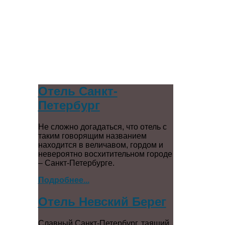
Отель Санкт-
Петербург
Не сложно догадаться, что отель с
таким говорящим названием
находится в величавом, гордом и
невероятно восхитительном городе
– Санкт-Петербурге.
Подробнее...
Отель Невский Берег
Славный Санкт-Петербург, таящий