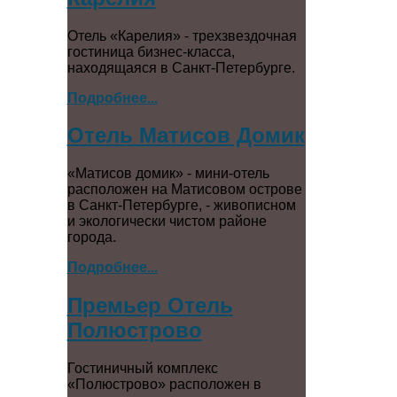
Отель «Карелия» - трехзвездочная
гостиница бизнес-класса,
находящаяся в Санкт-Петербурге.
Подробнее...
Отель Матисов Домик
«Матисов домик» - мини-отель
расположен на Матисовом острове
в Санкт-Петербурге, - живописном
и экологически чистом районе
города.
Подробнее...
Премьер Отель
Полюстрово
Гостиничный комплекс
«Полюстрово» расположен в