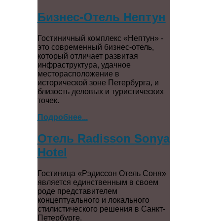
Бизнес-Отель Нептун
Гостиничный комплекс «Нептун» -
это современный бизнес-отель,
который отличает развитая
инфраструктура, удачное
месторасположение в
исторической зоне Петербурга, и
близость деловых и туристических
точек.
Подробнее...
Отель Radisson Sonya
Hotel
Гостиница «Рэдиссон Отель Соня»
является единственным в своем
роде представителем
концептуального и локального
стилистического решения в Санкт-
Петербурге.