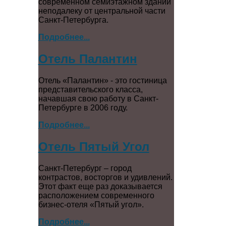
современном семиэтажном здании
неподалеку от центральной части
Санкт-Петербурга.
Подробнее...
Отель Палантин
Отель «Палантин» - это гостиница
представительского класса,
начавшая свою работу в Санкт-
Петербурге в 2006 году.
Подробнее...
Отель Пятый Угол
Санкт-Петербург – город
контрастов, восторгов и удивлений.
Этот факт еще раз доказывается
расположением современного
бизнес-отеля «Пятый угол».
Подробнее...