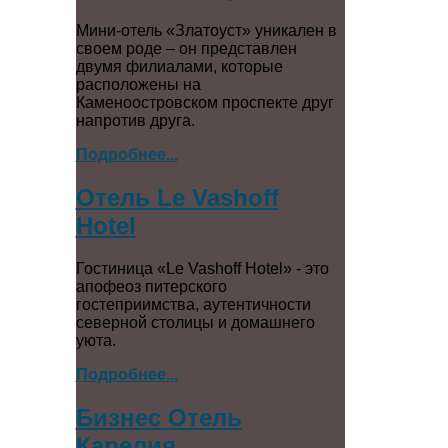
Мини-отель «Златоуст» уникален в
своем роде – он представлен
двумя филиалами, которые
расположены на
Каменоостровском проспекте друг
напротив друга.
Подробнее...
Отель Le Vashoff
Hotel
Гостиница «Le Vashoff Hotel» - это
апофеоз питерского
гостеприимства, аутентичности
северной столицы и домашнего
уюта.
Подробнее...
Бизнес Отель
Карелия