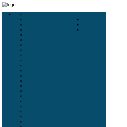
Деловой Туризм
Услуги
Деловые Выставки
Экскурсии
Конференции
Отели
VIP-Услуги в Аэропортах
О
Бронирование Авиа
АВИА
Incentive
Бронирование Отелей
Белые Ночи
Петербурге
Дворцы
Соборы
Пригороды Петербурга
Театры
Отели 5 Звёзд
Отели 4 Звёзды
Отели 3 Звёзды
Улицы
Острова
Площади
Реки Каналы
Парки и Сады
Мосты
Стихи современных поэтов