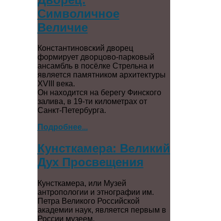
Символичное
Величие
Константиновский дворец
формирует дворцово-парковый
ансамбль в посёлке Стрельна и
является памятником архитектуры
XVIII века.
Он находится на берегу Финского
залива, в 19-ти километрах от
Санкт-Петербурга.
Подробнее...
Кунсткамера: Великий
Дух Просвещения
Кунсткамера, или Музей
антропологии и этнографии им.
Петра Великого Российской
академии наук, является первым в
России музеем.