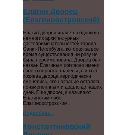
Елагин Дворец
(Елагиноостровский)
Елагин дворец является одной из
немногих архитектурных
достопримечательностей города
Санкт-Петербурга, которая за все
время существования ни разу не
была переименована. Дворец был
назван Елагиным согласно имени
своего первого владельца, и хотя
хозяева дворца периодически
сменялись, его название осталось
неизмененнным и дошло до наших
дней. Еще дворец е называют
Елагинским либо
Елагиноостровским.
Подробнее...
Константиновский
Дворец: