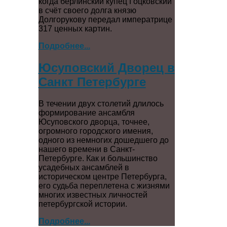
когда берлинский купец Гоцковский
в счёт своего долга князю
Долгорукову передал императрице
317 ценных картин.
Подробнее...
Юсуповский Дворец в
Санкт Петербурге
В течении двух столетий длилось
формирование ансамбля
Юсуповского дворца, точнее,
огромного городского имения,
одного из немногих дошедшего до
нашего времени в Санкт-
Петербурге. Как и большинство
усадебных ансамблей в
историческом центре Петербурга,
его судьба переплетена с жизнями
многих известных личностей
петербургской истории.
Подробнее...