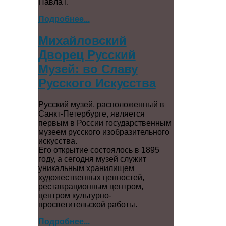
Павла I.
Подробнее...
Михайловский
Дворец Русский
Музей: во Славу
Русского Искусства
Русский музей, расположенный в
Санкт-Петербурге, является
первым в России государственным
музеем русского изобразительного
искусства.
Его открытие состоялось в 1895
году, а сегодня музей служит
уникальным хранилищем
художественных ценностей,
реставрационным центром,
центром культурно-
просветительской работы.
Подробнее...