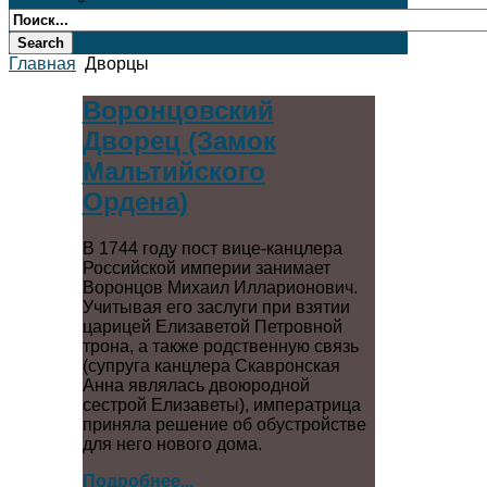
Главная
Дворцы
Воронцовский
Дворец (Замок
Мальтийского
Ордена)
В 1744 году пост вице-канцлера
Российской империи занимает
Воронцов Михаил Илларионович.
Учитывая его заслуги при взятии
царицей Елизаветой Петровной
трона, а также родственную связь
(супруга канцлера Скавронская
Анна являлась двоюродной
сестрой Елизаветы), императрица
приняла решение об обустройстве
для него нового дома.
Подробнее...