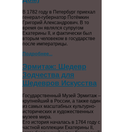
В 1782 году в Петербург приехал
генерал-губернатор Потёмкин
Григорий Александрович. В то
время он являлся супругом
Екатерины II, и фактически был
вторым человеком в государстве
после императрицы.
Подробнее...
Эрмитаж: Шедевр
Зодчества для
Шедевров Искусства
Государственный Музей Эрмитаж –
крупнейший в России, а также один
из cамых масштабных культурно-
исторических и художественных
музеев мира.
Его история началась в 1764 году с
частной коллекции Екатерины II,