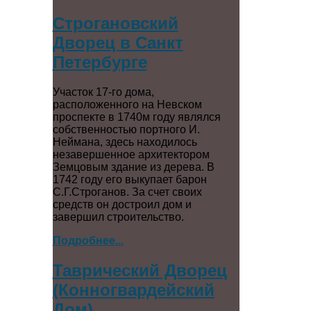
Строгановский
Дворец в Санкт
Петербурге
Участок 17-го дома,
расположенного на Невском
проспекте в 1740м году являлся
собственностью портного И.
Неймана, здесь находилось
незавершенное архитектором
Земцовым здание из дерева. В
1742 году его выкупает барон
С.Г.Строганов. За счет своих
средств он достроил дом и
завершил строительство.
Подробнее...
Таврический Дворец
(Конногвардейский
Дом)