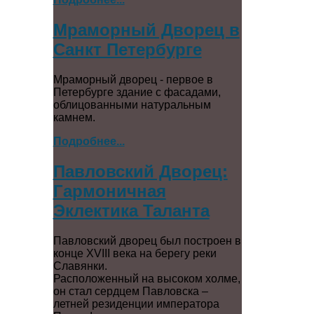
Мраморный Дворец в
Санкт Петербурге
Мраморный дворец - первое в
Петербурге здание с фасадами,
облицованными натуральным
камнем.
Подробнее...
Павловский Дворец:
Гармоничная
Эклектика Таланта
Павловский дворец был построен в
конце XVIII века на берегу реки
Славянки.
Расположенный на высоком холме,
он стал сердцем Павловска –
летней резиденции императора