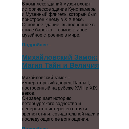
В комплекс зданий музея входят
историческое здание Кунсткамеры
и Музейный флигель, который был
пристроен к нему в XIX веке.
Основное здание, выполненное в
стиле барокко, – самое старое
музейное строение в мире.
Подробнее...
Михайловский Замок:
Магия Тайн и Величия
Михайловский замок –
императорский дворец Павла I,
построенный на рубеже XVIII и XIX
веков.
Он завершает историю
петербургского зодчества и
невероятно интересен с точки
зрения стиля, созидательной идеи и
последующего её воплощения.
Подробнее...